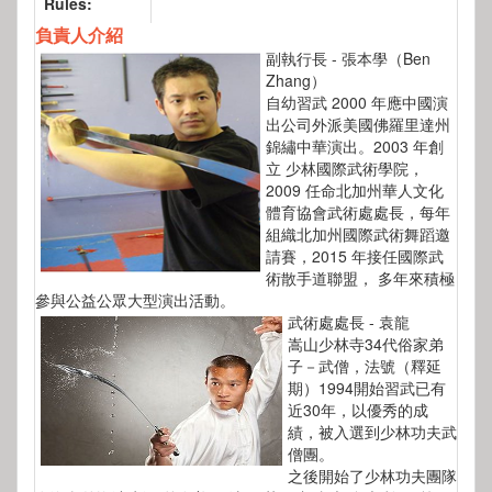
Rules:
負責人介紹
副執行長 - 張本學（Ben
Zhang）
自幼習武 2000 年應中國演
出公司外派美國佛羅里達州
錦繡中華演出。2003 年創
立 少林國際武術學院，
2009 任命北加州華人文化
體育協會武術處處長，每年
組織北加州國際武術舞蹈邀
請賽，2015 年接任國際武
術散手道聯盟， 多年來積極
參與公益公眾大型演出活動。
武術處處長 - 袁龍
嵩山少林寺34代俗家弟
子－武僧，法號（釋延
期）1994開始習武已有
近30年，以優秀的成
績，被入選到少林功夫武
僧團。
之後開始了少林功夫團隊