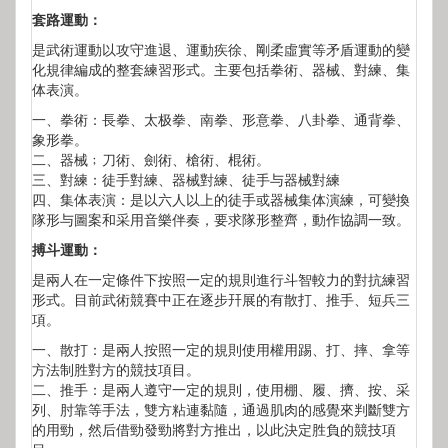
套路運動：
是武術運動以攻守進退、運動疾徐、剛柔虛實等矛盾運動的變
化規律編成的整套練習形式。主要包括拳術、器械、對練、集
体表演。
一、拳術：長拳、太极拳、南拳、形意拳、八卦拳、通背拳、
象形拳。
二、器械﹔刀術、劍術、槍術、棍術。
三、對練：徒手對練、器械對練、徒手与器械對練
四、集体表演：是以六人以上的徒手或器械集体演練，可變換
隊形与圖案和采用音樂伴奏，要求隊形整齊，動作協調一致。
搏斗運動：
是兩人在一定條件下按照一定的規則進行斗智較力的對抗練習
形式。目前武術競賽中正在逐步幵展的有散打、推手、短兵三
項。
一、散打：是兩人按照一定的規則使用權用踢、打、摔、拿等
方法制胜對方的競技項目。
二、推手：是兩人遵守一定的規則，使用棚、履、擠、按、采
列、肘靠等手法，雙方粘連黏隨，通過肌肉的感覺來判斷雙方
的用勁，然后借勁發勁將對方推出，以此決定胜負的競技項